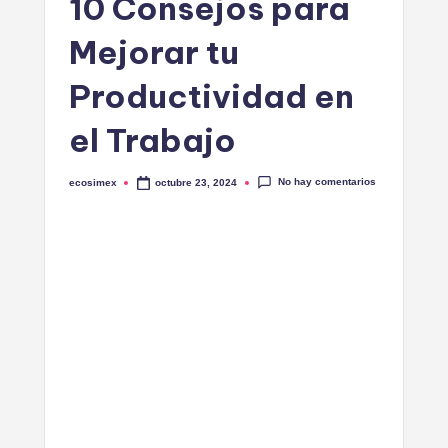
10 Consejos para
in
Mejorar tu
e
Productividad en
el Trabajo
No hay comentarios
ecosimex
octubre 23, 2024
Publicado
por