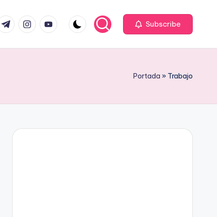
om
r.com
t.me
instagram.com
youtube.com
Subscribe
Portada
»
Trabajo