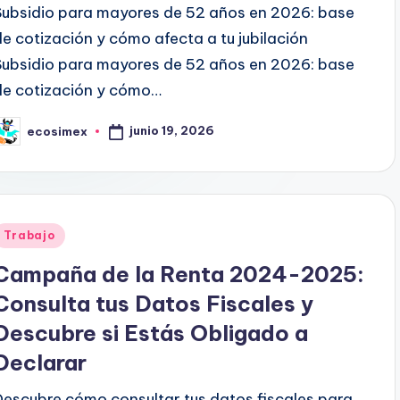
Subsidio para mayores de 52 años en 2026: base
de cotización y cómo afecta a tu jubilación
Subsidio para mayores de 52 años en 2026: base
de cotización y cómo…
junio 19, 2026
ecosimex
ublicado
or
Publicado
Trabajo
en
Campaña de la Renta 2024-2025:
Consulta tus Datos Fiscales y
Descubre si Estás Obligado a
Declarar
Descubre cómo consultar tus datos fiscales para