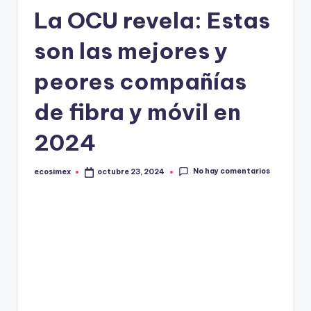
in
La OCU revela: Estas
e
son las mejores y
peores compañías
de fibra y móvil en
2024
No hay comentarios
ecosimex
octubre 23, 2024
Publicado
por