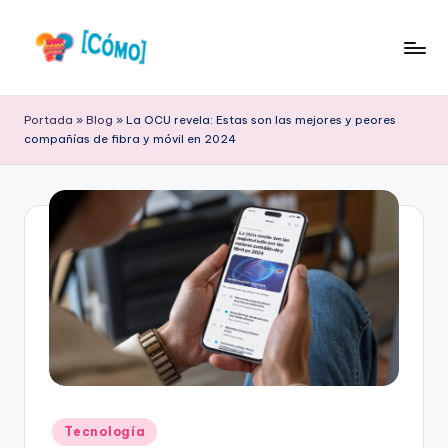
Saltar
al
S
Respuestas
contenido
a
a
Portada
»
Blog
»
La OCU revela: Estas son las mejores y peores
tus
compañías de fibra y móvil en 2024
b
Preguntas
Frecuentes
e
r
C
ó
m
o
O
nl
Publicado
Tecnología
en