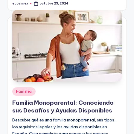
ecosimex
octubre 23, 2024
Publicado
por
Publicado
Familia
en
Familia Monoparental: Conociendo
sus Desafíos y Ayudas Disponibles
Descubre qué es una familia monoparental, sus tipos,
los requisitos legales y las ayudas disponibles en
España. Guía completa para conocer los apoyos