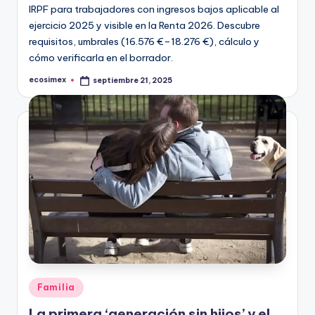
IRPF para trabajadores con ingresos bajos aplicable al
ejercicio 2025 y visible en la Renta 2026. Descubre
requisitos, umbrales (16.576 €–18.276 €), cálculo y
cómo verificarla en el borrador.
ecosimex
septiembre 21, 2025
Publicado
por
Publicado
Familia
en
La primera ‘generación sin hijos’ y el