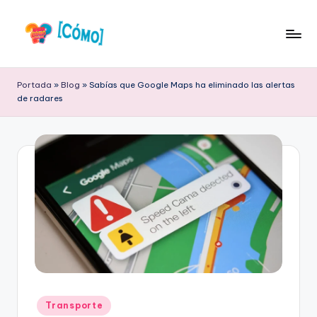
Saltar
al
S
Respuestas
contenido
a
a
Portada
»
Blog
»
Sabías que Google Maps ha eliminado las alertas
tus
de radares
b
Preguntas
Frecuentes
e
r
C
ó
m
o
O
nl
Publicado
Transporte
en