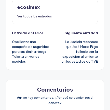
ecosimex
Ver todas las entradas
Navegación
Entrada anterior
Siguiente entrada
Opel lanza una
La Justicia reconoce
de
campaña de seguridad
que José María Íñigo
para sustituir airbags
falleció por la
entradas
Takata en varios
exposición al amianto
modelos
en los estudios de TVE
Comentarios
Aún no hay comentarios. ¿Por qué no comienzas el
debate?