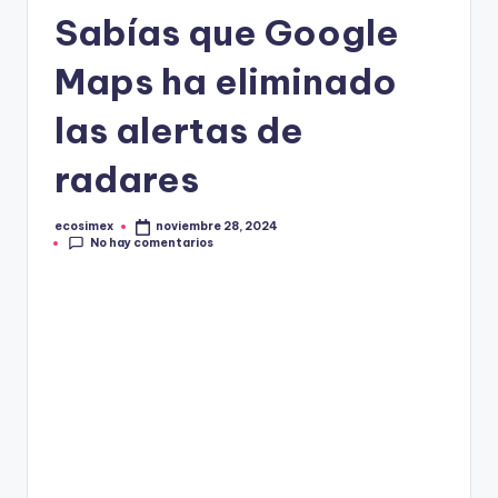
in
Sabías que Google
e
Maps ha eliminado
las alertas de
radares
ecosimex
noviembre 28, 2024
Publicado
No hay comentarios
por