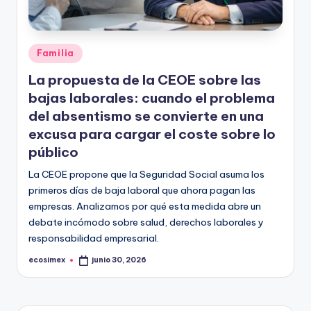
in
e
Publicado
Familia
en
La propuesta de la CEOE sobre las
bajas laborales: cuando el problema
del absentismo se convierte en una
excusa para cargar el coste sobre lo
público
La CEOE propone que la Seguridad Social asuma los
primeros días de baja laboral que ahora pagan las
empresas. Analizamos por qué esta medida abre un
debate incómodo sobre salud, derechos laborales y
responsabilidad empresarial.
ecosimex
junio 30, 2026
Publicado
por