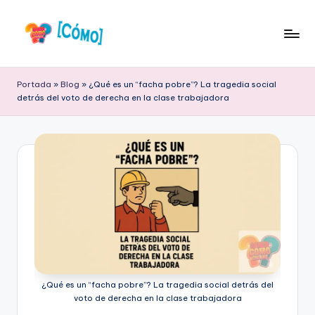
Saltar
al
S
Respuestas
contenido
a
a
Portada
»
Blog
»
¿Qué es un “facha pobre”? La tragedia social
tus
detrás del voto de derecha en la clase trabajadora
b
Preguntas
Frecuentes
e
r
C
ó
m
o
O
¿Qué es un “facha pobre”? La tragedia social detrás del
nl
voto de derecha en la clase trabajadora