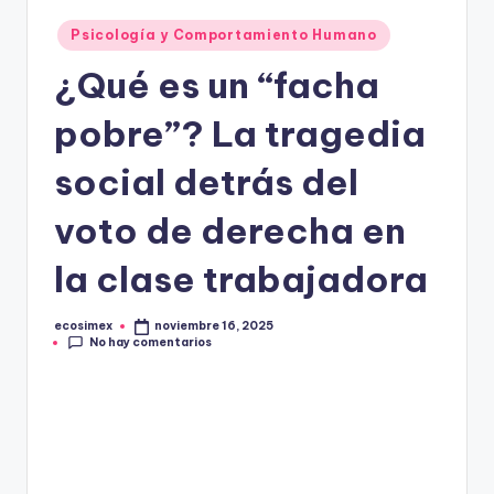
in
e
Publicado
Psicología y Comportamiento Humano
en
¿Qué es un “facha
pobre”? La tragedia
social detrás del
voto de derecha en
la clase trabajadora
ecosimex
noviembre 16, 2025
Publicado
No hay comentarios
por