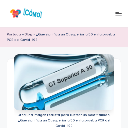
Saltar
al
S
Respuestas
contenido
a
a
Portada
»
Blog
»
¿Qué significa un Ct superior a 30 en la prueba
tus
PCR del Covid-19?
b
Preguntas
Frecuentes
e
r
C
ó
m
o
O
Crea una imagen realista para ilustrar un post titulado:
nl
¿Qué significa un Ct superior a 30 en la prueba PCR del
Covid-19?