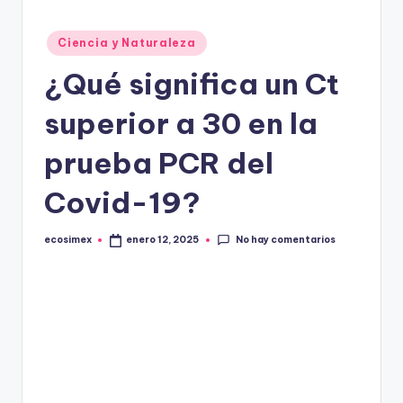
in
e
Publicado
Ciencia y Naturaleza
en
¿Qué significa un Ct
superior a 30 en la
prueba PCR del
Covid-19?
No hay comentarios
ecosimex
enero 12, 2025
Publicado
por