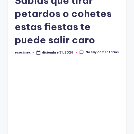
Sabías que tirar
in
e
petardos o cohetes
estas fiestas te
puede salir caro
No hay comentarios
ecosimex
diciembre 31, 2024
Publicado
por