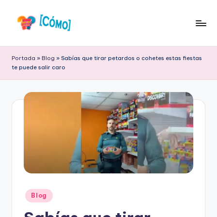
Saltar
al
S
Respuestas
contenido
a
a
Portada
»
Blog
»
Sabías que tirar petardos o cohetes estas fiestas
tus
te puede salir caro
b
Preguntas
Frecuentes
e
r
C
ó
m
o
O
Publicado
Blog
nl
en