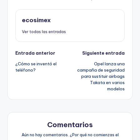
ecosimex
Ver todas las entradas
Navegación
Entrada anterior
Siguiente entrada
¿Cómo se inventó el
Opel lanza una
de
teléfono?
campaña de seguridad
para sustituir airbags
entradas
Takata en varios
modelos
Comentarios
Aún no hay comentarios. ¿Por qué no comienzas el