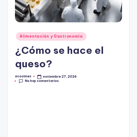
in
e
Publicado
Alimentación y Gastronomía
en
¿Cómo se hace el
queso?
ecosimex
noviembre 27, 2024
Publicado
No hay comentarios
por