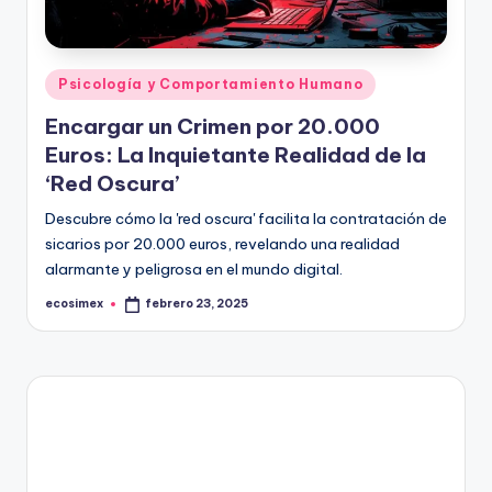
in
e
Publicado
Psicología y Comportamiento Humano
en
Encargar un Crimen por 20.000
Euros: La Inquietante Realidad de la
‘Red Oscura’
Descubre cómo la 'red oscura' facilita la contratación de
sicarios por 20.000 euros, revelando una realidad
alarmante y peligrosa en el mundo digital.
ecosimex
febrero 23, 2025
Publicado
por